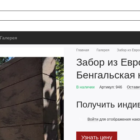
Галерея
Главная
Галерея
Забор из Евро
Забор из Евр
Бенгальская 
В наличии
Артикул: 946
Остави
Получить инди
Войти
для отображения нако
%
Узнать цену