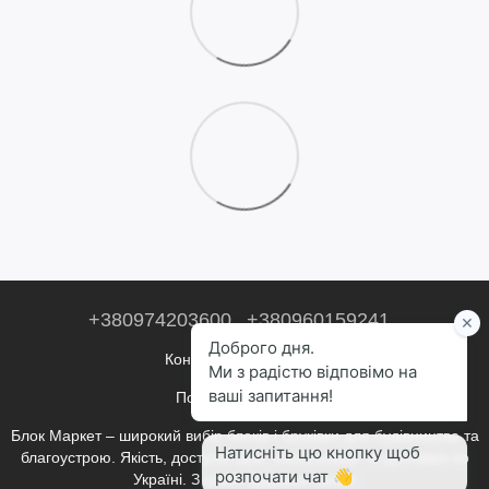
+380974203600
+380960159241
Контактна інформація
Повна версія сайту
Блок Маркет – широкий вибір блоків і бруківки для будівництва та
благоустрою. Якість, доступні ціни, консультації та доставка по
Україні. З нами будувати легко!