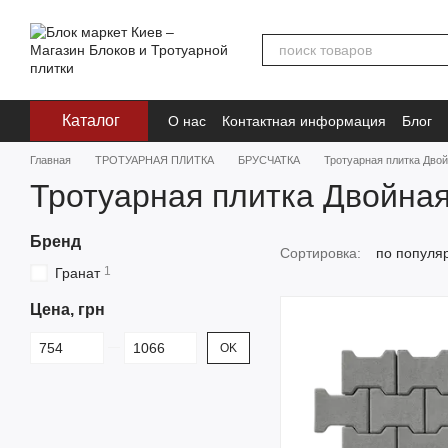
Перейти к основному контенту
Каталог
О нас
Контактная информация
Блог
Главная
ТРОТУАРНАЯ ПЛИТКА
БРУСЧАТКА
Тротуарная плитка Двой
Тротуарная плитка Двойная
Бренд
Сортировка:
по популя
1
Гранат
Цена, грн
От Цена, грн
До Цена, грн
OK