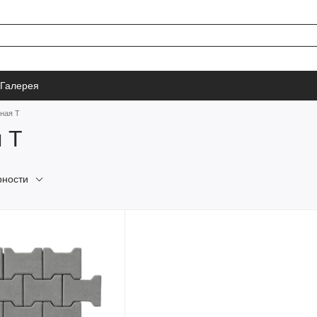
Галерея
ная Т
 Т
рности