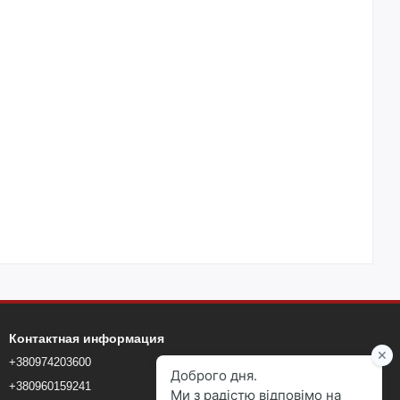
Контактная информация
+380974203600
+380960159241
+380960159241
blokmarketkyiv@gmail.com