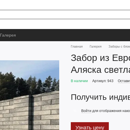
Галерея
Главная
Галерея
Заборы с бло
Забор из Евр
Аляска светл
В наличии
Артикул: 943
Остави
Получить инди
Войти
для отображения нако
%
Узнать цену