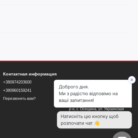
Контактная информация
+380974203600
+380960159241
+380960159241
blokmarketkyiv@gmail.com
Перезвонить вам?
Киевская область, Вышгородский
р-н, с. Осещина, ул. Украинская
24
Карта проезда