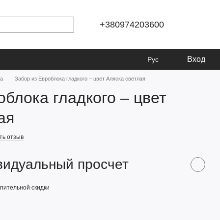
+380974203600
Вход
Рус
ка
Забор из Евроблока гладкого – цвет Аляска светлая
облока гладкого – цвет
ая
ть отзыв
видуальный просчет
пительной скидки