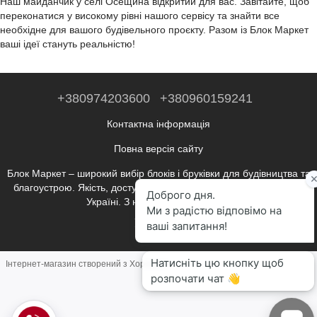
Наш майданчик у селі Осещина відкритий для вас. Завітайте, щоб
переконатися у високому рівні нашого сервісу та знайти все
необхідне для вашого будівельного проєкту. Разом із Блок Маркет
ваші ідеї стануть реальністю!
+380974203600
+380960159241
Контактна інформація
Повна версія сайту
Блок Маркет – широкий вибір блоків і бруківки для будівництва та
благоустрою. Якість, доступні ціни, консультації та доставка по
Україні. З нами будувати легко!
Укр
Рус
Інтернет-магазин створений з Хорошоп