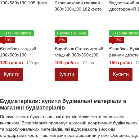
Сезонна знижка
Сезонна знижка
Сезонна знижк
−10%
−8%
−13%
Євроблок гладкий
Євроблок Стовпчиковий
Євроблок Буді
100х580х190
гладкий 300х300х190
рваний двосто
120 грн/шт.
100 грн/шт.
150 грн/шт.
133 грн
109 грн
1
Купити
Купити
Купити
Будматеріали: купити будівельні матеріали в
магазині будматеріалів
Пошук якісних будівельних матеріалів може стати справжнім
викликом. Блок Маркет пропонує широкий асортимент будівельних
та оздоблювальних матеріалів, які відповідають високим
стандартам якості. Наш магазин розташований у селі Осещина, що