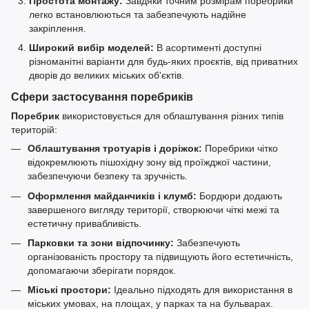
Простота монтажу:
Завдяки точним розмірам поребрики
легко встановлюються та забезпечують надійне
закріплення.
Широкий вибір моделей:
В асортименті доступні
різноманітні варіанти для будь-яких проєктів, від приватних
дворів до великих міських об'єктів.
Сфери застосування поребриків
Поребрик
використовується для облаштування різних типів
територій:
Облаштування тротуарів і доріжок:
Поребрики чітко
відокремлюють пішохідну зону від проїжджої частини,
забезпечуючи безпеку та зручність.
Оформлення майданчиків і клумб:
Бордюри додають
завершеного вигляду території, створюючи чіткі межі та
естетичну привабливість.
Парковки та зони відпочинку:
Забезпечують
організованість простору та підвищують його естетичність,
допомагаючи зберігати порядок.
Міські простори:
Ідеально підходять для використання в
міських умовах, на площах, у парках та на бульварах.