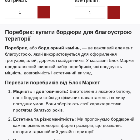
65 грн/шт.
879 грн/шт.
Поребрик: купити бордюри для благоустрою
території
Поребрик
, або
бордюрний камінь
, — це важливий елемент
благоустрою, який використовується для оформлення
тротуарів, алей, доріжок і майданчиків. У магазині Блок Маркет
представлений широкий вибір поребриків, які поєднують
міцність, довговічність і естетичний вигляд.
Переваги поребриків від Блок Маркет
Міцність і довговічність:
Виготовлені з якісного бетону,
наші бордюри стійкі до фізичних навантажень і впливу
погодних умов. Вони зберігають свої характеристики
протягом багатьох років.
Естетика та різноманітність:
Ми пропонуємо бордюрний
камінь різних кольорів, форм і розмірів, що дозволяє
створити гармонійний дизайн території.