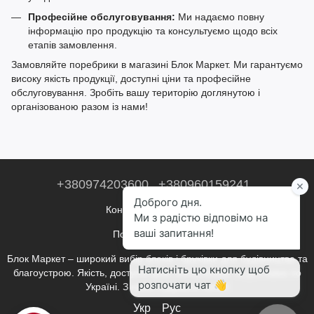
Професійне обслуговування:
Ми надаємо повну
інформацію про продукцію та консультуємо щодо всіх
етапів замовлення.
Замовляйте поребрики в магазині Блок Маркет. Ми гарантуємо
високу якість продукції, доступні ціни та професійне
обслуговування. Зробіть вашу територію доглянутою і
організованою разом із нами!
+380974203600
+380960159241
Контактна інформація
Повна версія сайту
Блок Маркет – широкий вибір блоків і бруківки для будівництва та
благоустрою. Якість, доступні ціни, консультації та доставка по
Україні. З нами будувати легко!
Укр
Рус