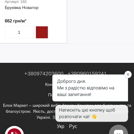
Артикул: 160
Бруківка Новатор
662 грн/м²
+380974203600
+380960159241
Контактна інформація
Повна версія сайту
Блок Маркет – широкий вибір блоків і бруківки для будівництва та
благоустрою. Якість, доступні ціни, консультації та доставка по
Україні. З нами будувати легко!
Укр
Рус