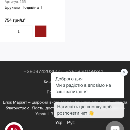
Артикул: 165
Бруківка Подвійна Т
754 грн/м²
+380974203600
+380960159241
Контактна інформація
Повна версія сайту
Блок Маркет – широкий вибір блоків і бруківки для будівництва та
благоустрою. Якість, доступні ціни, консультації та доставка по
Україні. З нами будувати легко!
Укр
Рус