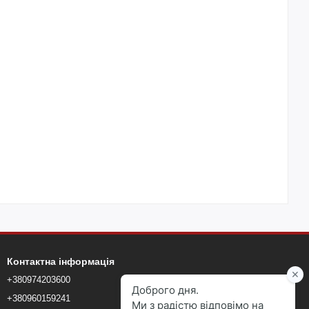
Контактна інформація
+380974203600
+380960159241
+380960159241
blokmarketkyiv@gmail.com