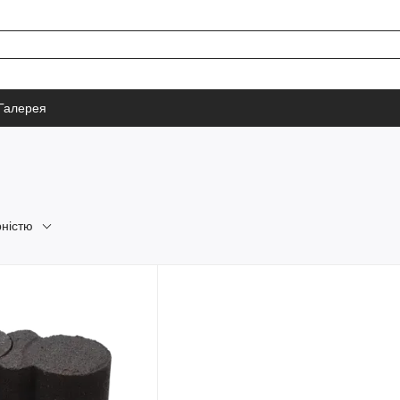
Галерея
рністю