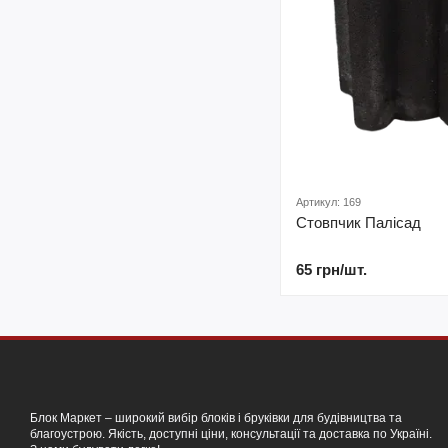
Артикул: 169
Стовпчик Палісад
65 грн/шт.
Блок Маркет – широкий вибір блоків і бруківки для будівництва та
благоустрою. Якість, доступні ціни, консультації та доставка по Україні.