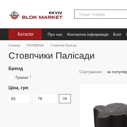
Перейти до основного контенту
Каталог
Про нас
Контактна інформація
Блог
Головна
ПОРЕБРИК
Стовпчик Палісад
Стовпчики Палісади
Бренд
Сортування:
за популя
1
Гранат
Ціна, грн
Від Ціна, грн
До Ціна, грн
ОК