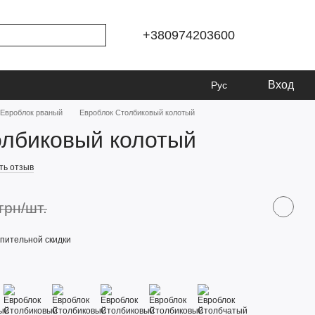
+380974203600
Вход
Рус
Евроблок рваный
Евроблок Столбиковый колотый
олбиковый колотый
ть отзыв
грн/шт.
пительной скидки