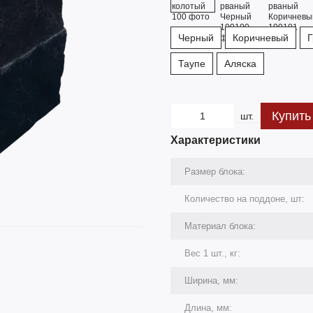
Черный
Коричневый
Г
Таупе
Аляска
Купить
шт.
Характеристики
Размер блока:
Количество на поддоне, шт:
Материал блока:
Вес 1 шт., кг:
Ширина, мм:
Длина, мм: