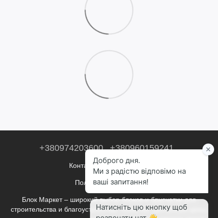
+380974203600
+380960159241
Контактная информация
Полная версия сайта
Блок Маркет – широкий выбор блоков и брусчатки для
строительства и благоустройства. Качество, доступные цены,