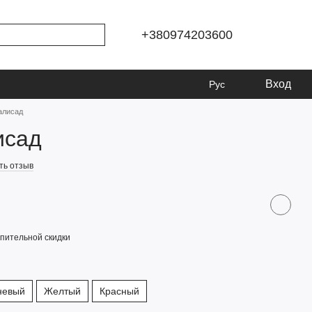
+380974203600
Вход
Рус
алисад
исад
ть отзыв
пительной скидки
невый
Желтый
Красный