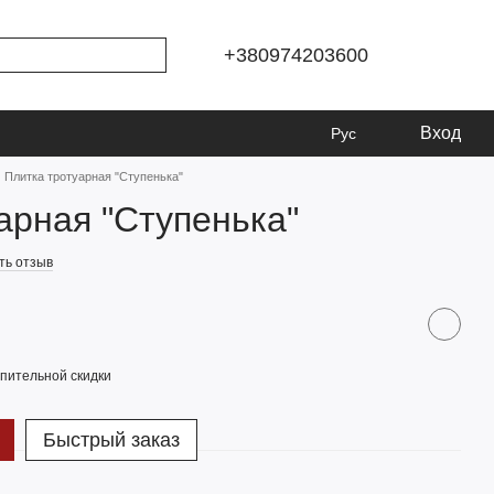
+380974203600
Вход
Рус
Плитка тротуарная "Ступенька"
арная "Ступенька"
ть отзыв
пительной скидки
Быстрый заказ