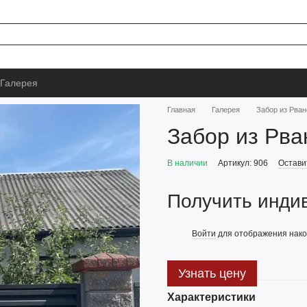
Галерея
Главная
Галерея
Забор из Рван
Забор из Рва
В наличии
Артикул: 906
Остави
Получить инди
Войти
для отображения нако
%
Узнать цену
Характеристики