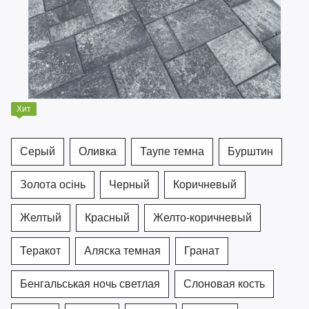
Хит
Серый
Оливка
Таупе темна
Бурштин
Золота осінь
Черный
Коричневый
Желтый
Красный
Желто-коричневый
Теракот
Аляска темная
Гранат
Бенгальськая ночь светлая
Слоновая кость