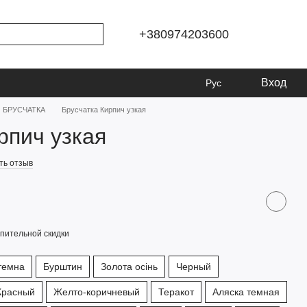
+380974203600
Вход
Рус
БРУСЧАТКА
Брусчатка Кирпич узкая
рпич узкая
ть отзыв
пительной скидки
темна
Бурштин
Золота осінь
Черный
Красный
Желто-коричневый
Теракот
Аляска темная