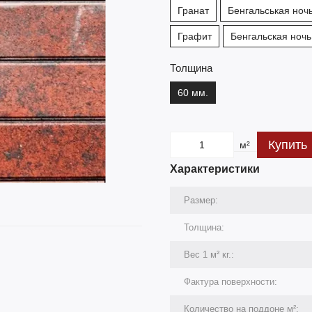
Гранат
Бенгальськая ноч
Графит
Бенгальская ночь
Толщина
60 мм.
Купить
м²
Характеристики
Размер:
Толщина:
Вес 1 м² кг.:
Фактура поверхности:
Количество на поддоне м²: