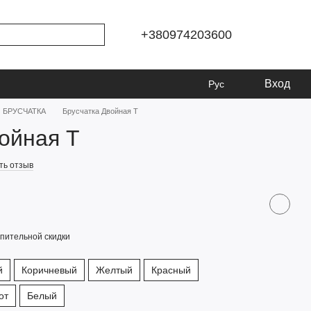
+380974203600
Вход
Рус
БРУСЧАТКА
Брусчатка Двойная Т
ойная Т
ть отзыв
пительной скидки
й
Коричневый
Желтый
Красный
от
Белый