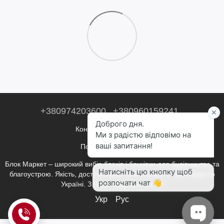
+380974203600
+380960159241
Контактна інформація
Повна версія сайту
Блок Маркет – широкий вибір блоків і бруківки для будівництва та
благоустрою. Якість, доступні ціни, консультації та доставка по
Україні. З нами будувати легко!
Укр
Рус