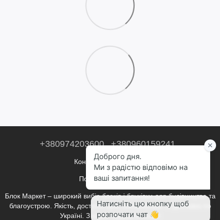
+380974203600
+380960159241
Контактна інформація
Повна версія сайту
Блок Маркет – широкий вибір блоків і бруківки для будівництва та
благоустрою. Якість, доступні ціни, консультації та доставка по
Україні. З нами будувати легко!