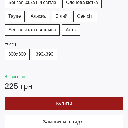
Бенгальська ніч світла
Слонова кістка
Таупе
Аляска
Білий
Сан сіті
Бенгальська ніч темна
Антік
Розмір
300х300
390х390
В наявності
225 грн
Купити
Замовити швидко