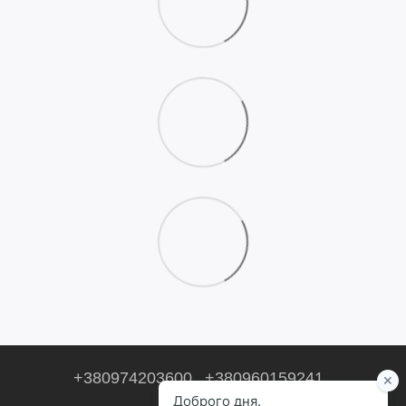
+380974203600
+380960159241