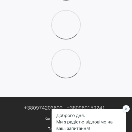
+380974203600
+380960159241
Контактна інформація
Повна версія сайту