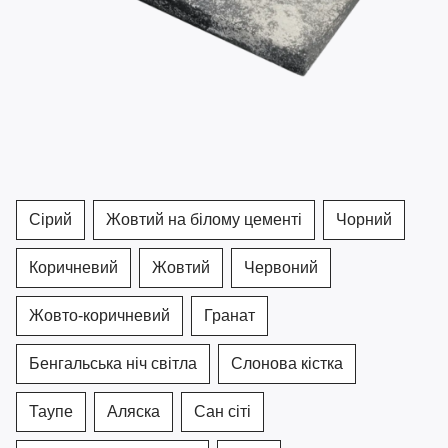
Сірий
Жовтий на білому цементі
Чорний
Коричневий
Жовтий
Червоний
Жовто-коричневий
Гранат
Бенгальська ніч світла
Слонова кістка
Таупе
Аляска
Сан сіті