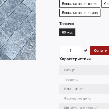
Бенгальська ніч світла
Сл
Бенгальська ніч темна
Товщина
60 мм.
Купити
м²
Характеристики
Розмір:
Товщина:
Вага 1 м² кг.:
Фактура поверхні:
Кількість на піддоні м²: