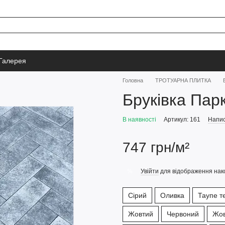
Галерея
Головна
ТРОТУАРНА ПЛИТКА
Бруківка Пар
В наявності
Артикул: 161
Напис
747 грн/м²
Увійти
для відображення нак
%
Сірий
Оливка
Таупе т
Жовтий
Червоний
Жов