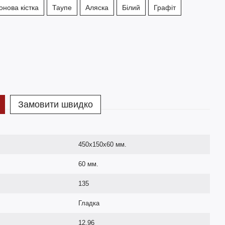
онова кістка
Таупе
Аляска
Білий
Графіт
Замовити швидко
450х150х60 мм.
60 мм.
135
Гладка
12,96