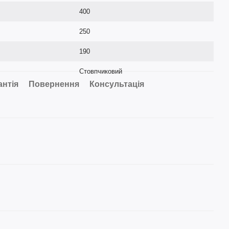
400
250
190
Стовпчиковий
антія
Повернення
Консультація