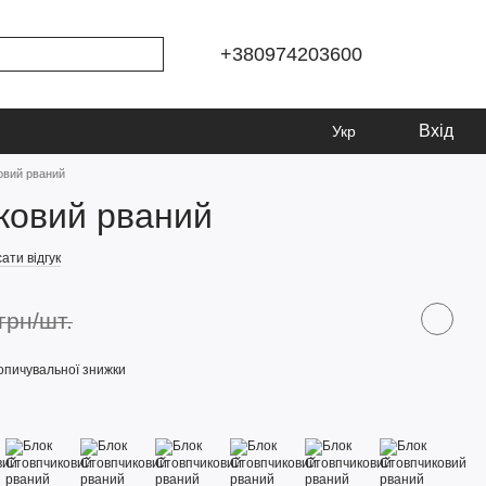
+380974203600
Вхід
Укр
овий рваний
ковий рваний
ати відгук
грн/шт.
опичувальної знижки