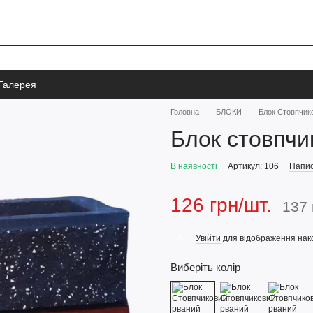
Галерея
Головна
БЛОКИ
Блок Стовпчик
Блок стовпчи
В наявності
Артикул: 106
Напис
126 грн/шт.
137 
Увійти
для відображення нак
%
Виберіть колір