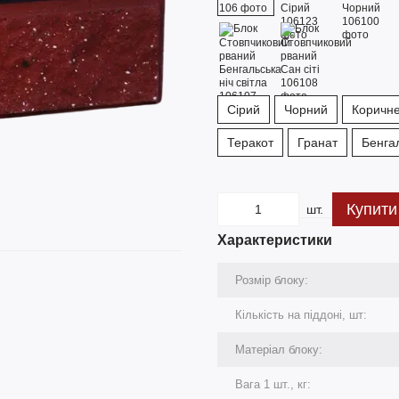
Сірий
Чорний
Коричн
Теракот
Гранат
Бенгал
Купити
шт.
Характеристики
Розмір блоку:
Кількість на піддоні, шт:
Матеріал блоку:
Вага 1 шт., кг: