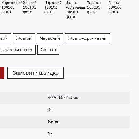
евий
Жовтий
Червоний
Жовто-коричневий
ьська ніч світла
Сан сіті
Замовити швидко
400х190х250 мм.
40
Бетон
25