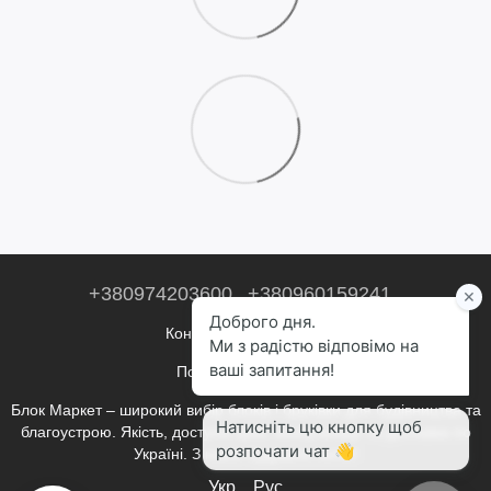
+380974203600
+380960159241
Контактна інформація
Повна версія сайту
Блок Маркет – широкий вибір блоків і бруківки для будівництва та
благоустрою. Якість, доступні ціни, консультації та доставка по
Україні. З нами будувати легко!
Укр
Рус