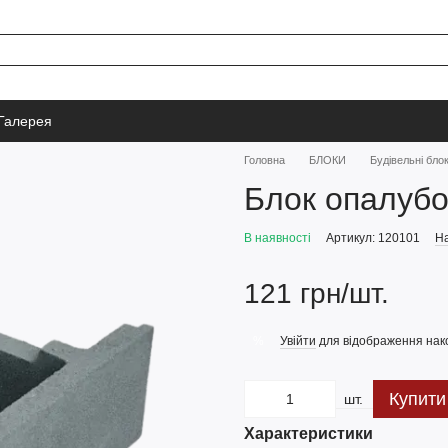
Галерея
Головна
БЛОКИ
Будівельні бло
Блок опалуб
В наявності
Артикул: 120101
На
121 грн/шт.
Увійти
для відображення нак
%
Купити
шт.
Характеристики