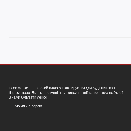
Блок Маркет – широкий вибір блоків і бруківки для будівництва та
благоустрою. Якість, доступні ціни, консультації та доставка по Україні.
З нами будувати легко!
Мобільна версія