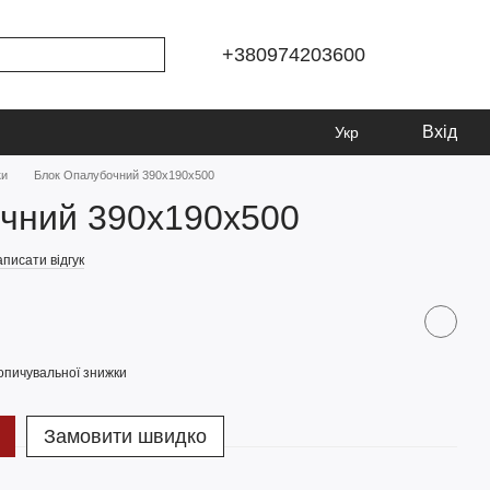
+380974203600
Вхід
Укр
ки
Блок Опалубочний 390х190х500
очний 390х190х500
писати відгук
опичувальної знижки
Замовити швидко