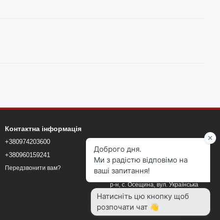
Контактна інформація
+380974203600
+380960159241
+380960159241
blokmarketkyiv@gmail.com
Передзвонити вам?
Київська область, Вишгородський
р-н, с. Осещина, вул. Українська
24
Мапа проїзду