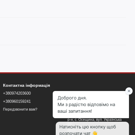
Контактна інформація
+380974203600
+380960159241
+380960159241
blokmarketkyiv@gmail.com
Передзвонити вам?
Київська область, Вишгородський
р-н, с. Осещина, вул. Українська
24
Мапа проїзду