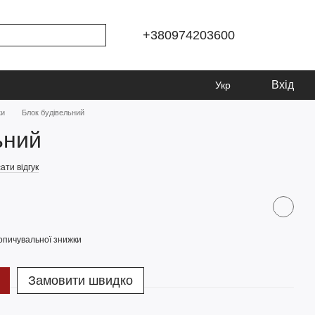
+380974203600
Вхід
Укр
ки
Блок будівельний
ьний
ати відгук
опичувальної знижки
Замовити швидко