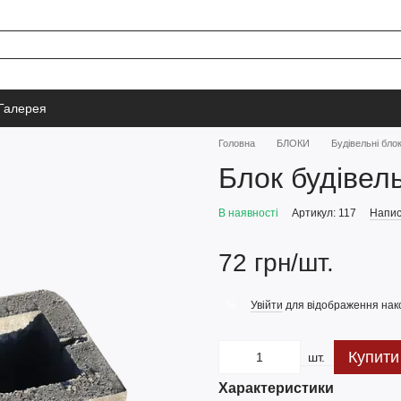
Галерея
Головна
БЛОКИ
Будівельні бло
Блок будівел
В наявності
Артикул: 117
Напис
72 грн/шт.
Увійти
для відображення нак
%
Купити
шт.
Характеристики