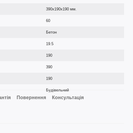
390х190х190 мм.
60
Бетон
19.5
190
390
190
Будівельний
антія
Повернення
Консультація