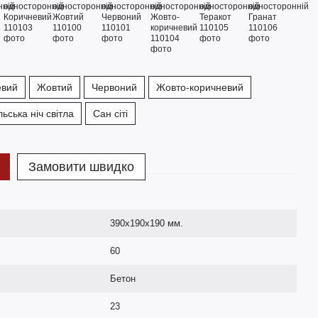
евий
Жовтий
Червоний
Жовто-коричневий
ьська ніч світла
Сан сіті
Замовити швидко
390х190х190 мм.
60
Бетон
23