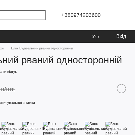
+380974203600
Вхід
Укр
ожі
Блок Будівельний рваний односторонній
ьний рваний односторонній
ати відгук
рн/шт.
опичувальної знижки