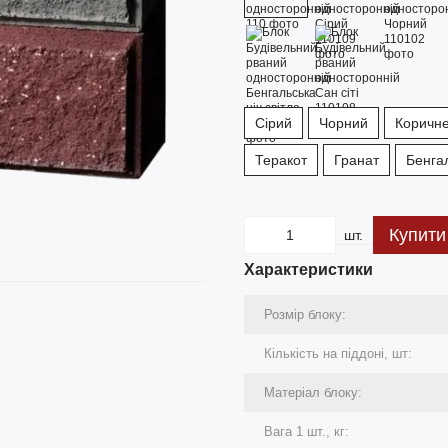
Сірий
Чорний
Коричн
Теракот
Гранат
Бенгал
Купити
шт.
Характеристики
Розмір блоку:
Кількість на піддоні, шт:
Матеріал блоку:
Вага 1 шт., кг: