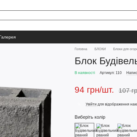
Галерея
Головна
БЛОКИ
Блоки для огор
Блок Будівел
В наявності
Артикул: 110
Напис
94 грн/шт.
107 г
Увійти
для відображення нак
%
Виберіть колір