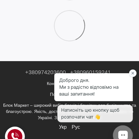
+380974203600
+380960159241
Контактна інформація
Повна версія сайту
Блок Маркет – широкий вибір блоків і бруківки для будівництва та
благоустрою. Якість, доступні ціни, консультації та доставка по
Україні. З нами будувати легко!
Укр
Рус