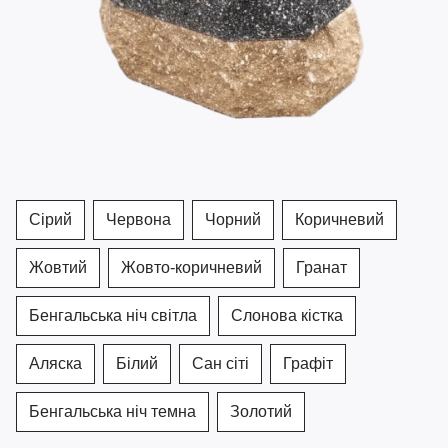
Сірий
Червона
Чорний
Коричневий
Жовтий
Жовто-коричневий
Гранат
Бенгальська ніч світла
Слонова кістка
Аляска
Білий
Сан сіті
Графіт
Бенгальська ніч темна
Золотий