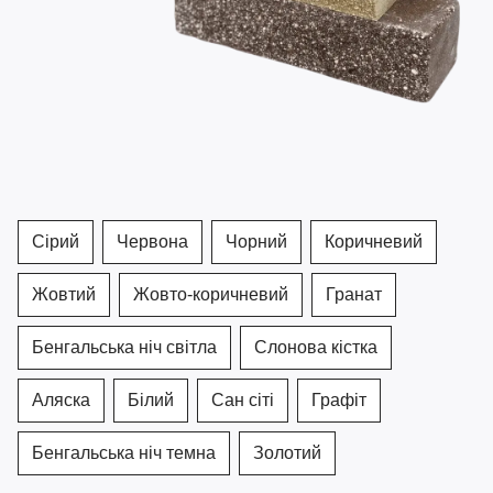
Сірий
Червона
Чорний
Коричневий
Жовтий
Жовто-коричневий
Гранат
Бенгальська ніч світла
Слонова кістка
Аляска
Білий
Сан сіті
Графіт
Бенгальська ніч темна
Золотий