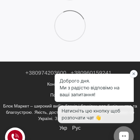
+380974203600
+380960159241
Контактна інформація
Повна версія сайту
Блок Маркет – широкий вибір блоків і бруківки для будівництва та
благоустрою. Якість, доступні ціни, консультації та доставка по
Україні. З нами будувати легко!
Укр
Рус